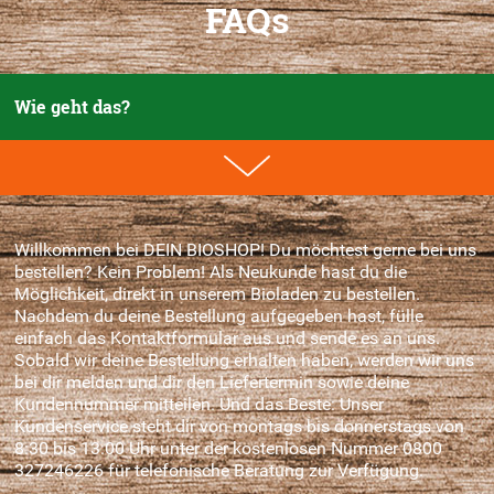
FAQs
Wie geht das?
Willkommen bei DEIN BIOSHOP! Du möchtest gerne bei uns
bestellen? Kein Problem! Als Neukunde hast du die
Möglichkeit, direkt in unserem Bioladen zu bestellen.
Nachdem du deine Bestellung aufgegeben hast, fülle
einfach das Kontaktformular aus und sende es an uns.
Sobald wir deine Bestellung erhalten haben, werden wir uns
bei dir melden und dir den Liefertermin sowie deine
Kundennummer mitteilen. Und das Beste: Unser
Kundenservice steht dir von montags bis donnerstags von
8:30 bis 13:00 Uhr unter der kostenlosen Nummer 0800
327246226 für telefonische Beratung zur Verfügung.