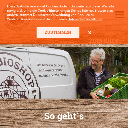
Diese Website verwendet Cookies. Indem Du weiter auf dieser Website
navigierst, ohne die Cookie-Einstellungen Deines Internet Browsers zu
ändern, stimmst Du unserer Verwednung von Cookies zu.
Weitere Hinweise findest Du in unseren
Datenschutzrichtlinien
.
ZUM SHOP
So geht´s