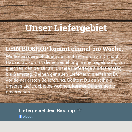
Unser Liefergebiet
DEIN BIOSHOP kommt einmal pro Woche.
Wir liefern deine Biokiste auf festen Touren zu Dir nach
Hause. So kommt deine Bestellung immer regelmäßig zur
gleichen Zeit bei Dir an. Unsere Liefertage sind Dienstag
bis Samstag. Deinen genauen Liefertermin erfährst Du
vor deiner ersten Belieferung. Solltest Du außerhalb
unseres Liefergebietes wohnen, kannst Du uns gerne
ansprechen.