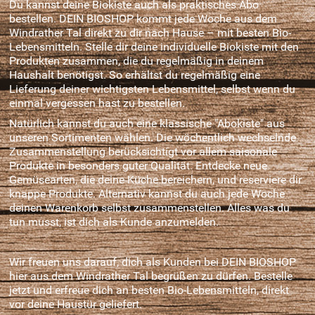
Du kannst deine Biokiste auch als praktisches Abo
bestellen. DEIN BIOSHOP kommt jede Woche aus dem
Windrather Tal direkt zu dir nach Hause – mit besten Bio-
Lebensmitteln. Stelle dir deine individuelle Biokiste mit den
Produkten zusammen, die du regelmäßig in deinem
Haushalt benötigst. So erhältst du regelmäßig eine
Lieferung deiner wichtigsten Lebensmittel, selbst wenn du
einmal vergessen hast zu bestellen.
Natürlich kannst du auch eine klassische "Abokiste" aus
unseren Sortimenten wählen. Die wöchentlich wechselnde
Zusammenstellung berücksichtigt vor allem saisonale
Produkte in besonders guter Qualität. Entdecke neue
Gemüsearten, die deine Küche bereichern, und reserviere dir
knappe Produkte. Alternativ kannst du auch jede Woche
deinen Warenkorb selbst zusammenstellen. Alles was du
tun musst, ist dich als Kunde anzumelden.
Wir freuen uns darauf, dich als Kunden bei DEIN BIOSHOP
hier aus dem Windrather Tal begrüßen zu dürfen. Bestelle
jetzt und erfreue dich an besten Bio-Lebensmitteln, direkt
vor deine Haustür geliefert.